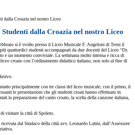
dalla Croazia nel nostro Liceo
udenti dalla Croazia nel nostro Liceo
ebbraio s
i è svolto
presso il Liceo Musicale F. Angeloni di Terni
il
iti quattordici studenti accompagnati da due docenti del Liceo
“Dr.
nuto e un momento conviviale. La settimana molto intensa e ricca di
liceo croato con l’ordinamento didattico italiano, non solo al fine di
lusivo.
ntatto principalmente con tre classi del liceo musicale, con il primo, il
ssanti le presentazioni che gli studenti croati hanno effettuato in
stati la preparazione del canto croato, la scelta della canzone italiana,
i visitare la città di Spoleto.
 ricevuta dal Sindaco della città avv. Leonardo Latini, dall’Assessore
iativa.