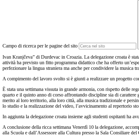
Campo di ricerca per le pagine del sito
Ivan Kranj
č
eva” d
i Durdevac in Croazia. La delegazione croata è stat
attività ha previsto un fitto programma didattico che ha offerto un’espe
perfezionare la lingua straniera ma anche per condividere la musica tra
A compimento del lavoro svolto si è giunti a realizzare un progetto co
È stata una settimana vissuta in grande armonia, con rispetto delle regol
quarto e il quinto anno di corso affrontando discipline sia di carattere 
merito al loro territorio, alla loro città, alla musica tradizionale e per
lo studio e la realizzazione del video, l’avvicinamento al repertorio sto
In aggiunta la delegazione croata insieme agli studenti ospitanti ha avut
A conclusione della ricca settimana Venerdì 10 la delegazione, accompag
alla Scuola e dall’Assessore alla Cultura presso la Sala Consiliare d