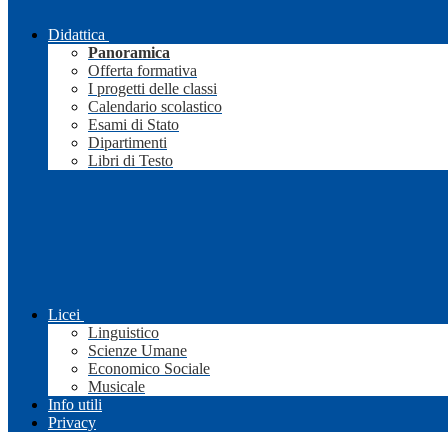
Didattica
Panoramica
Offerta formativa
I progetti delle classi
Calendario scolastico
Esami di Stato
Dipartimenti
Libri di Testo
Licei
Linguistico
Scienze Umane
Economico Sociale
Musicale
Info utili
Privacy