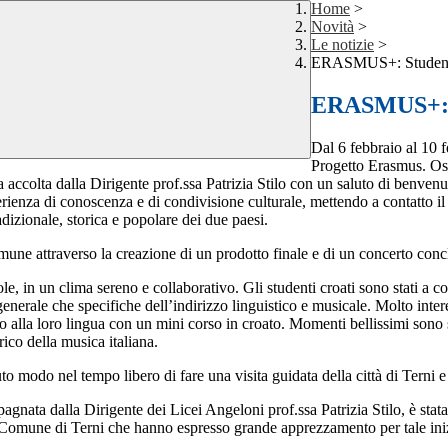
Home
>
Novità
>
Le notizie
>
ERASMUS+: Studenti 
ERASMUS+: St
Dal 6 febbraio al 10 f
Progetto Erasmus. Osp
a accolta dalla Dirigente prof.ssa Patrizia Stilo con un saluto di benve
rienza di conoscenza e di condivisione culturale, mettendo a contatto il 
dizionale, storica e popolare dei due paesi.
mune attraverso la creazione di un prodotto finale e di un concerto conc
e, in un clima sereno e collaborativo. Gli studenti croati sono stati a co
generale che specifiche dell’indirizzo linguistico e musicale. Molto intere
sino alla loro lingua con un mini corso in croato. Momenti bellissimi sono 
rico della musica italiana.
o modo nel tempo libero di fare una visita guidata della città di Terni e d
nata dalla Dirigente dei Licei Angeloni prof.ssa Patrizia Stilo, è stata
el Comune di Terni che hanno espresso grande apprezzamento per tale iniz