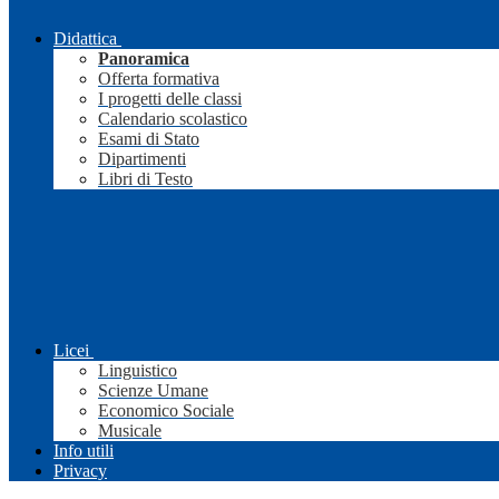
Didattica
Panoramica
Offerta formativa
I progetti delle classi
Calendario scolastico
Esami di Stato
Dipartimenti
Libri di Testo
Licei
Linguistico
Scienze Umane
Economico Sociale
Musicale
Info utili
Privacy