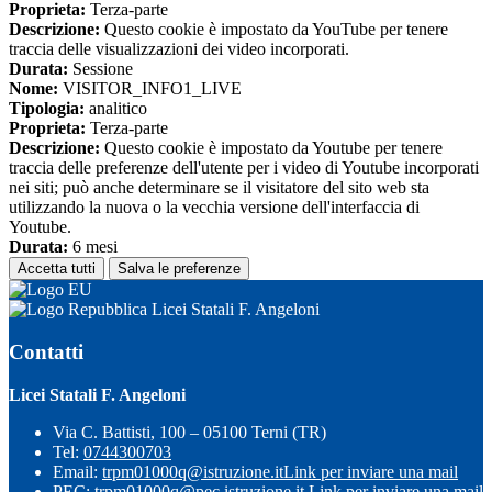
Proprieta:
Terza-parte
Descrizione:
Questo cookie è impostato da YouTube per tenere
traccia delle visualizzazioni dei video incorporati.
Durata:
Sessione
Nome:
VISITOR_INFO1_LIVE
Tipologia:
analitico
Proprieta:
Terza-parte
Descrizione:
Questo cookie è impostato da Youtube per tenere
traccia delle preferenze dell'utente per i video di Youtube incorporati
nei siti; può anche determinare se il visitatore del sito web sta
utilizzando la nuova o la vecchia versione dell'interfaccia di
Youtube.
Durata:
6 mesi
Accetta tutti
Salva le preferenze
Licei Statali F. Angeloni
Contatti
Licei Statali F. Angeloni
Via C. Battisti, 100 – 05100 Terni (TR)
Tel:
0744300703
Email:
trpm01000q@istruzione.it
Link per inviare una mail
PEC:
trpm01000q@pec.istruzione.it
Link per inviare una mail