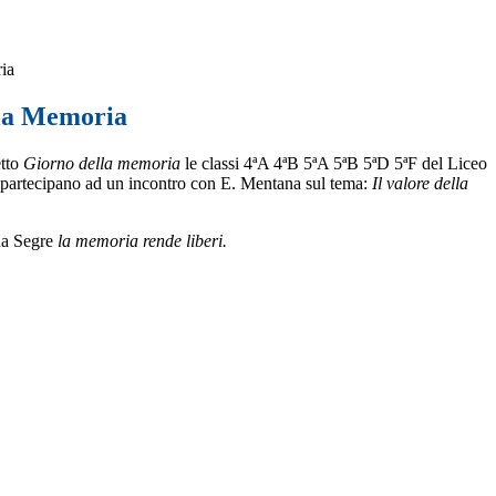
ia
lla Memoria
etto
Giorno della memoria
le classi 4ªA 4ªB 5ªA 5ªB 5ªD 5ªF del Liceo
partecipano ad un incontro con E. Mentana sul tema:
Il valore della
ana Segre
la memoria rende liberi.