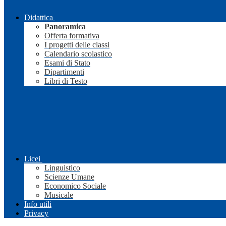
Didattica
Panoramica
Offerta formativa
I progetti delle classi
Calendario scolastico
Esami di Stato
Dipartimenti
Libri di Testo
Licei
Linguistico
Scienze Umane
Economico Sociale
Musicale
Info utili
Privacy