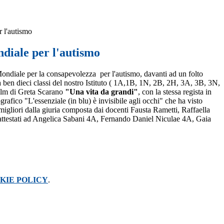
 l'autismo
diale per l'autismo
 Mondiale per la consapevolezza per l'autismo, d
avanti ad un folto
en dieci classi del nostro Istituto (
1A,1B, 1N, 2B, 2H,
3A, 3B, 3N,
 film di Greta Scarano
"Una vita da grandi"
, con la stessa regista in
rafico "L'essenziale (in blu) è invisibile agli occhi" che ha visto
 migliori dalla giuria composta dai docenti Fausta Rametti, Raffaella
nno attestati ad Angelica Sabani 4A, Fernando Daniel Niculae 4A, Gaia
KIE POLICY
.