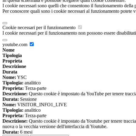
In questa schermata è possibile scegliere quali cookie consentire.
I cookie necessari sono quelli che consentono il funzionamento della pi
Per conoscere quali sono i cookie necessari al funzionamento potete v
Cookie necessari per il funzionamento
I cookie necessari per il funzionamento non possono essere disabilitati.
youtube.com
Nome
Tipologia
Proprieta
Descrizione
Durata
Nome:
YSC
Tipologia:
analitico
Proprieta:
Terza-parte
Descrizione:
Questo cookie è impostato da YouTube per tenere traccia 
Durata:
Sessione
Nome:
VISITOR_INFO1_LIVE
Tipologia:
analitico
Proprieta:
Terza-parte
Descrizione:
Questo cookie è impostato da Youtube per tenere traccia de
nuova o la vecchia versione dell'interfaccia di Youtube.
Durata:
6 mesi