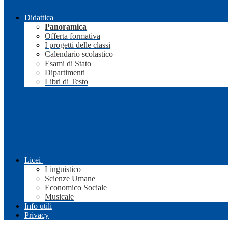
Didattica
Panoramica
Offerta formativa
I progetti delle classi
Calendario scolastico
Esami di Stato
Dipartimenti
Libri di Testo
Licei
Linguistico
Scienze Umane
Economico Sociale
Musicale
Info utili
Privacy