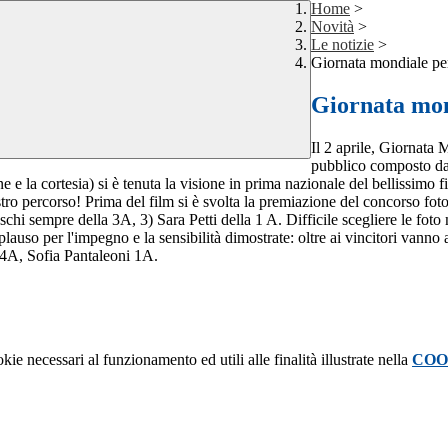
Home
>
Novità
>
Le notizie
>
Giornata mondiale per
Giornata mon
Il 2 aprile, Giornata
pubblico composto da b
 e la cortesia) si è tenuta la visione in prima nazionale del bellissimo
ro percorso! Prima del film si è svolta la premiazione del concorso fotog
schi sempre della 3A, 3) Sara Petti della 1 A. Difficile scegliere le foto
 plauso per l'impegno e la sensibilità dimostrate: oltre ai vincitori va
4A, Sofia Pantaleoni 1A.
kie necessari al funzionamento ed utili alle finalità illustrate nella
COO