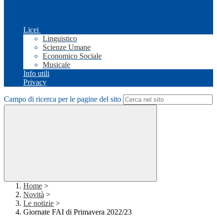
Licei
Linguistico
Scienze Umane
Economico Sociale
Musicale
Info utili
Privacy
Campo di ricerca per le pagine del sito
Home
>
Novità
>
Le notizie
>
Giornate FAI di Primavera 2022/23