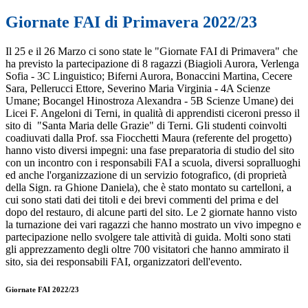
Giornate FAI di Primavera 2022/23
Il 25 e il 26 Marzo ci sono state le "Giornate FAI di Primavera" che
ha previsto la partecipazione di 8 ragazzi (Biagioli Aurora, Verlenga
Sofia - 3C Linguistico; Biferni Aurora, Bonaccini Martina, Cecere
Sara, Pellerucci Ettore, Severino Maria Virginia - 4A Scienze
Umane; Bocangel Hinostroza Alexandra - 5B Scienze Umane) dei
Licei F. Angeloni di Terni, in qualità di apprendisti ciceroni presso il
sito di "Santa Maria delle Grazie" di Terni. Gli studenti coinvolti
coadiuvati dalla Prof. ssa Fiocchetti Maura (referente del progetto)
hanno visto diversi impegni: una fase preparatoria di studio del sito
con un incontro con i responsabili FAI a scuola, diversi sopralluoghi
ed anche l'organizzazione di un servizio fotografico, (di proprietà
della Sign. ra Ghione Daniela), che è stato montato su cartelloni, a
cui sono stati dati dei titoli e dei brevi commenti del prima e del
dopo del restauro, di alcune parti del sito. Le 2 giornate hanno visto
la turnazione dei vari ragazzi che hanno mostrato un vivo impegno e
partecipazione nello svolgere tale attività di guida. Molti sono stati
gli apprezzamento degli oltre 700 visitatori che hanno ammirato il
sito, sia dei responsabili FAI, organizzatori dell'evento.
Giornate FAI 2022/23