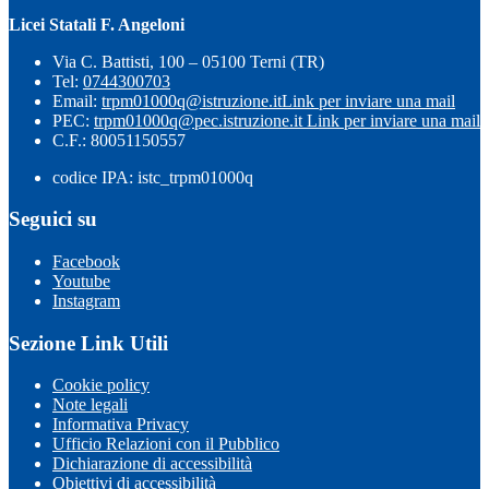
Licei Statali F. Angeloni
Via C. Battisti, 100 – 05100 Terni (TR)
Tel:
0744300703
Email:
trpm01000q@istruzione.it
Link per inviare una mail
PEC:
trpm01000q@pec.istruzione.it
Link per inviare una mail
C.F.: 80051150557
codice IPA: istc_trpm01000q
Seguici su
Facebook
Youtube
Instagram
Sezione Link Utili
Cookie policy
Note legali
Informativa Privacy
Ufficio Relazioni con il Pubblico
Dichiarazione di accessibilità
Obiettivi di accessibilità