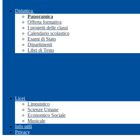
Didattica
Panoramica
Offerta formativa
I progetti delle classi
Calendario scolastico
Esami di Stato
Dipartimenti
Libri di Testo
Licei
Linguistico
Scienze Umane
Economico Sociale
Musicale
Info utili
Privacy