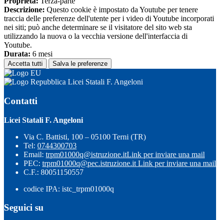
Proprieta:
Terza-parte
Descrizione:
Questo cookie è impostato da Youtube per tenere
traccia delle preferenze dell'utente per i video di Youtube incorporati
nei siti; può anche determinare se il visitatore del sito web sta
utilizzando la nuova o la vecchia versione dell'interfaccia di
Youtube.
Durata:
6 mesi
Accetta tutti
Salva le preferenze
Licei Statali F. Angeloni
Contatti
Licei Statali F. Angeloni
Via C. Battisti, 100 – 05100 Terni (TR)
Tel:
0744300703
Email:
trpm01000q@istruzione.it
Link per inviare una mail
PEC:
trpm01000q@pec.istruzione.it
Link per inviare una mail
C.F.: 80051150557
codice IPA: istc_trpm01000q
Seguici su