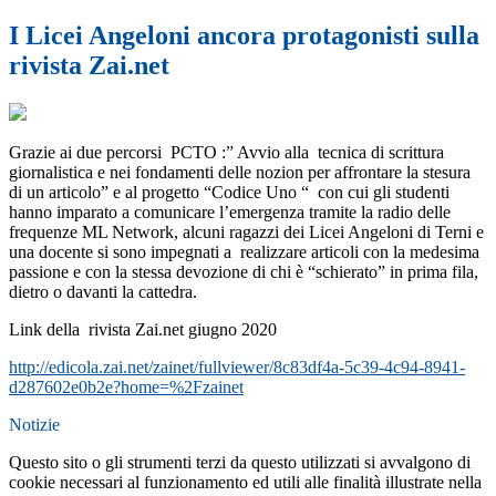
I Licei Angeloni ancora protagonisti sulla
rivista Zai.net
Grazie ai due percorsi PCTO :” Avvio alla tecnica di scrittura
giornalistica e nei fondamenti delle nozion per affrontare la stesura
di un articolo” e al progetto “Codice Uno “ con cui gli studenti
hanno imparato a comunicare l’emergenza tramite la radio delle
frequenze ML Network, alcuni ragazzi dei Licei Angeloni di Terni e
una docente si sono impegnati a realizzare articoli con la medesima
passione e con la stessa devozione di chi è “schierato” in prima fila,
dietro o davanti la cattedra.
Link della rivista Zai.net giugno 2020
http://edicola.zai.net/zainet/fullviewer/8c83df4a-5c39-4c94-8941-
d287602e0b2e?home=%2Fzainet
Notizie
Questo sito o gli strumenti terzi da questo utilizzati si avvalgono di
cookie necessari al funzionamento ed utili alle finalità illustrate nella