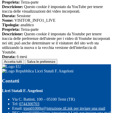
Proprieta:
Terza-parte
Descrizione:
Questo cookie è impostato da YouTube per tenere
traccia delle visualizzazioni dei video incorporati.
Durata:
Sessione
Nome:
VISITOR_INFO1_LIVE
Tipologia:
analitico
Proprieta:
Terza-parte
Descrizione:
Questo cookie è impostato da Youtube per tenere
traccia delle preferenze dell'utente per i video di Youtube incorporati
nei siti; può anche determinare se il visitatore del sito web sta
utilizzando la nuova o la vecchia versione dell'interfaccia di
Youtube.
Durata:
6 mesi
Accetta tutti
Salva le preferenze
Licei Statali F. Angeloni
Contatti
Licei Statali F. Angeloni
Via C. Battisti, 100 – 05100 Terni (TR)
Tel:
0744300703
Email:
trpm01000q@istruzione.it
Link per inviare una mail
PEC:
trpm01000q@pec.istruzione.it
Link per inviare una mail