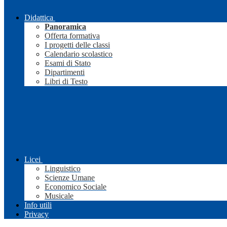
Didattica
Panoramica
Offerta formativa
I progetti delle classi
Calendario scolastico
Esami di Stato
Dipartimenti
Libri di Testo
Licei
Linguistico
Scienze Umane
Economico Sociale
Musicale
Info utili
Privacy