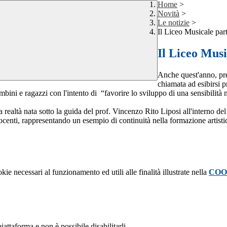
Home
>
Novità
>
Le notizie
>
Il Liceo Musicale pa
Il Liceo Mus
Anche quest'anno, pre
chiamata ad esibirsi 
mbini e ragazzi con l'intento di “favorire lo sviluppo di una sensibilit
altà nata sotto la guida del prof. Vincenzo Rito Liposi all'interno del 
 docenti, rappresentando un esempio di continuità nella formazione artist
kie necessari al funzionamento ed utili alle finalità illustrate nella
COO
attaforma e non è possibile disabilitarli.