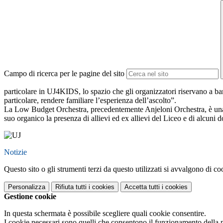
Campo di ricerca per le pagine del sito
particolare in UJ4KIDS, lo spazio che gli organizzatori riservano a ba
particolare, rendere familiare l’esperienza dell’ascolto”.
La Low Budget Orchestra, precedentemente Anjeloni Orchestra, è una re
suo organico la presenza di allievi ed ex allievi del Liceo e di alcuni
Notizie
Questo sito o gli strumenti terzi da questo utilizzati si avvalgono di coo
Personalizza
Rifiuta tutti
i cookies
Accetta tutti
i cookies
Gestione cookie
In questa schermata è possibile scegliere quali cookie consentire.
I cookie necessari sono quelli che consentono il funzionamento della pi