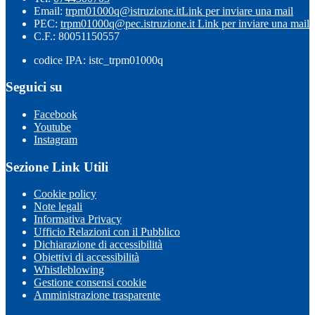
Email:
trpm01000q@istruzione.it
Link per inviare una mail
PEC:
trpm01000q@pec.istruzione.it
Link per inviare una mail
C.F.: 80051150557
codice IPA: istc_trpm01000q
Seguici su
Facebook
Youtube
Instagram
Sezione Link Utili
Cookie policy
Note legali
Informativa Privacy
Ufficio Relazioni con il Pubblico
Dichiarazione di accessibilità
Obiettivi di accessibilità
Whistleblowing
Gestione consensi cookie
Amministrazione trasparente