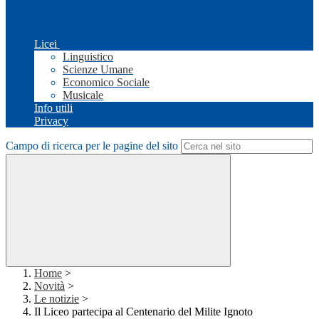
Licei
Linguistico
Scienze Umane
Economico Sociale
Musicale
Info utili
Privacy
Campo di ricerca per le pagine del sito
Home
>
Novità
>
Le notizie
>
Il Liceo partecipa al Centenario del Milite Ignoto