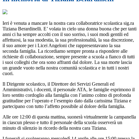
Ieri è venuta a mancare la nostra cara collaboratrice scolastica sig.ra
Tiziana Berardinelli. E’ volata in cielo una donna buona che per tanti
anni ci ha sempre accolti con il suo sorriso, i suoi modi gentili ed
affettuosi, la sua modestia, la sua professionalità, la sua discrezione,
il suo amore per i Licei Angeloni che rappresentavano la sua
seconda famiglia. La ricordiamo sempre pronta a rispondere alle
richieste di collaborazione, sempre presente a scuola a fianco di tutti
i suoi colleghi che ora sono affranti dal dolore. La sua morte lascia
un grande vuoto nella nostra comunità scolastica e in tutti i nostri
cuori.
Il Dirigente scolastico, il Direttore dei Servizi Generali ed
Amministrativi, i docenti, il personale ATA, le famiglie esprimono il
loro sentito cordoglio alla famiglia con l’animo colmo di profonda
gratitudine per l’operato e l’esempio dato dalla carissima Tiziana e
partecipano con tutto l’affetto possibile al dolore della famiglia.
Alle ore 12:00 di questa mattina, suonerà virtualmente la campanella
in ciascun plesso e tutto il personale della scuola osserverà un
minuto di silenzio in ricordo della nostra cara Tiziana.
I funerali si svolgeranno mercoledì 14 aprile alle ore 15:00 presso la