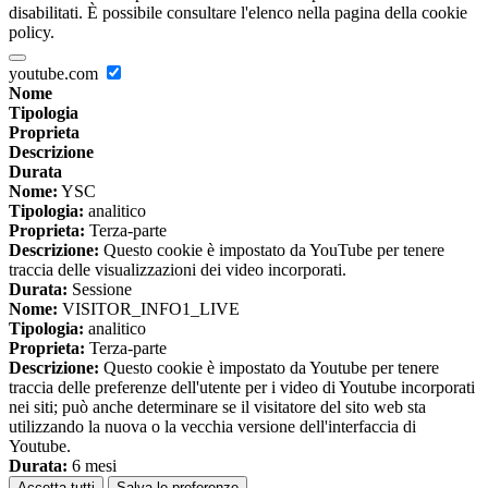
disabilitati. È possibile consultare l'elenco nella pagina della cookie
policy.
youtube.com
Nome
Tipologia
Proprieta
Descrizione
Durata
Nome:
YSC
Tipologia:
analitico
Proprieta:
Terza-parte
Descrizione:
Questo cookie è impostato da YouTube per tenere
traccia delle visualizzazioni dei video incorporati.
Durata:
Sessione
Nome:
VISITOR_INFO1_LIVE
Tipologia:
analitico
Proprieta:
Terza-parte
Descrizione:
Questo cookie è impostato da Youtube per tenere
traccia delle preferenze dell'utente per i video di Youtube incorporati
nei siti; può anche determinare se il visitatore del sito web sta
utilizzando la nuova o la vecchia versione dell'interfaccia di
Youtube.
Durata:
6 mesi
Accetta tutti
Salva le preferenze