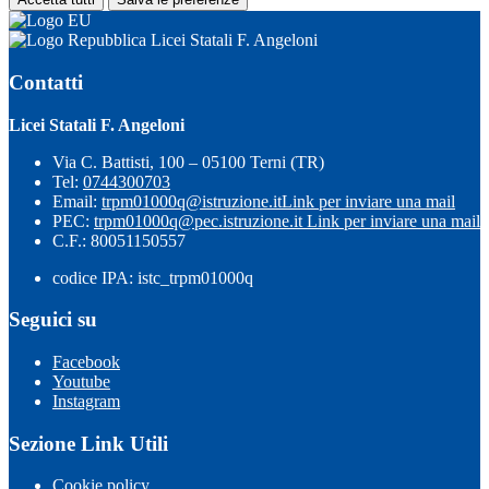
Licei Statali F. Angeloni
Contatti
Licei Statali F. Angeloni
Via C. Battisti, 100 – 05100 Terni (TR)
Tel:
0744300703
Email:
trpm01000q@istruzione.it
Link per inviare una mail
PEC:
trpm01000q@pec.istruzione.it
Link per inviare una mail
C.F.: 80051150557
codice IPA: istc_trpm01000q
Seguici su
Facebook
Youtube
Instagram
Sezione Link Utili
Cookie policy