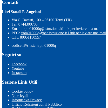
Contatti
Licei Statali F. Angeloni
Via C. Battisti, 100 – 05100 Terni (TR)
Tel:
0744300703
Email:
trpm01000q@istruzione.it
Link per inviare una mail
PEC:
trpm01000q@pec.istruzione.it
Link per inviare una mail
C.F.: 80051150557
codice IPA: istc_trpm01000q
Seguici su
Facebook
Youtube
Instagram
Sezione Link Utili
Cookie policy
Note legali
Informativa Privacy
Ufficio Relazioni con il Pubblico