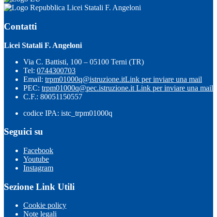
Licei Statali F. Angeloni
Contatti
Licei Statali F. Angeloni
Via C. Battisti, 100 – 05100 Terni (TR)
Tel:
0744300703
Email:
trpm01000q@istruzione.it
Link per inviare una mail
PEC:
trpm01000q@pec.istruzione.it
Link per inviare una mail
C.F.: 80051150557
codice IPA: istc_trpm01000q
Seguici su
Facebook
Youtube
Instagram
Sezione Link Utili
Cookie policy
Note legali