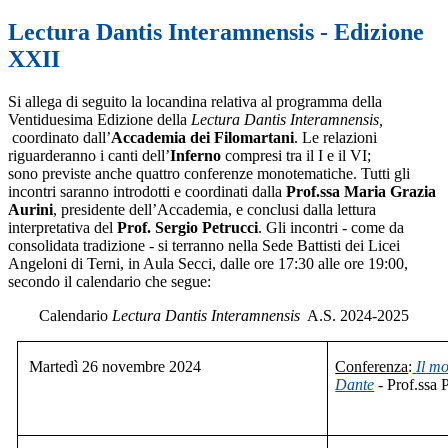
Lectura Dantis Interamnensis - Edizione
XXII
Si allega di seguito la locandina relativa al programma della
Ventiduesima Edizione della
Lectura Dantis Interamnensis,
coordinato dall’
Accademia dei Filomartani
. Le relazioni
riguarderanno i canti dell’
Inferno
compresi tra il I e il VI;
sono previste anche quattro conferenze monotematiche. Tutti gli
incontri saranno introdotti e coordinati dalla
Prof.ssa Maria Grazia
Aurini
, presidente dell’Accademia, e conclusi dalla lettura
interpretativa del
Prof. Sergio Petrucci
.
Gli incontri - come da
consolidata tradizione - si terranno nella Sede Battisti dei Licei
Angeloni di Terni, in Aula Secci, dalle ore 17:30 alle ore 19:00,
secondo il calendario che segue:
Calendario
Lectura Dantis Interamnens
is
A.S. 2024-2025
Martedì 26 novembre 2024
Conferenza
:
Il m
Dante
-
Prof.ssa 