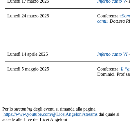
Lunedì 17 marzo 2025
Inferno canto V
- 
Lunedì 24 marzo 2025
Conferenza
:
«Somm
canti»
Dott.ssa R
Lunedì 14 aprile 2025
Inferno canto VI
Lunedì 5 maggio 2025
Conferenza
:
Il “
Dominici, Prof.s
Per lo
streaming
degli eventi si rimanda alla pagina
https://www.youtube.com/@LiceiAngeloni/streams
dal quale si
accede alle Live dei Licei Angeloni