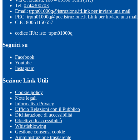
Tel:
0744300703
Email:
trpm01000q@istruzione.it
Link per inviare una mail
PEC:
trpm01000q@pec.istruzione.it
Link per inviare una mail
C.F.: 80051150557
codice IPA: istc_trpm01000q
Seguici su
Facebook
Youtube
Instagram
Sezione Link Utili
Cookie policy
Note legali
Informativa Privacy
Ufficio Relazioni con il Pubblico
Dichiarazione di accessibilità
Obiettivi di accessibilità
Whistleblowing
Gestione consensi cookie
Amministrazione trasparente