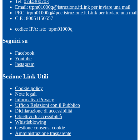
Tel:
0744300703
Email:
trpm01000q@istruzione.it
Link per inviare una mail
PEC:
trpm01000q@pec.istruzione.it
Link per inviare una mail
C.F.: 80051150557
codice IPA: istc_trpm01000q
Seguici su
Facebook
Youtube
Instagram
Sezione Link Utili
Cookie policy
Note legali
Informativa Privacy
Ufficio Relazioni con il Pubblico
Dichiarazione di accessibilità
Obiettivi di accessibilità
Whistleblowing
Gestione consensi cookie
Amministrazione trasparente