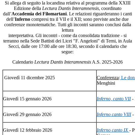
Si allega di seguito la locandina relativa al programma della XXIII
Edizione della
Lectura Dantis Interamnensis
,
coordinato
dall’
Accademia dei Filomartani
. Le relazioni riguarderanno i canti
dell’
Inferno
compresi tra il VII e il XII; sono previste anche due
conferenze monotematiche. Tutti gli incontri saranno conclusi dalla
lettura
interpretativa.
Gli incontri - come da consolidata tradizione - si
terranno nella Sede Battisti dei Licei "F. Angeloni" di Terni, in Aula
Secci, dalle ore 17:00 alle ore 18:30, secondo il calendario che
segue:
Calendario
Lectura Dantis Interamnens
is
A.S. 2025-2026
Giovedì 11 dicembre 2025
Conferenza
:
Le don
Menghini
Giovedì 15 gennaio 2026
Inferno, canto VII
- 
Giovedì 29 gennaio 2026
Inferno canto VIII
-
Giovedì 12 febbraio 2026
Inferno canto IX
- 