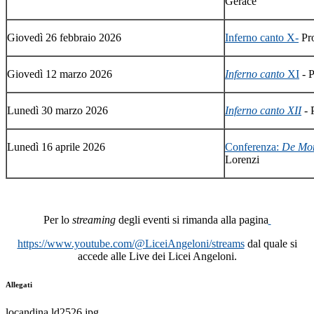
Gerace
Giovedì 26 febbraio 2026
Inferno canto X
-
Pro
Giovedì 12 marzo 2026
Inferno canto
XI
- P
Lunedì 30 marzo 2026
Inferno canto XII
-
Lunedì 16 aprile 2026
Conferenza
:
De Mon
Lorenzi
Per lo
streaming
degli eventi si rimanda alla pagina
https://www.youtube.com/@LiceiAngeloni/streams
dal quale si
accede alle Live dei Licei Angeloni.
Allegati
locandina ld2526.jpg