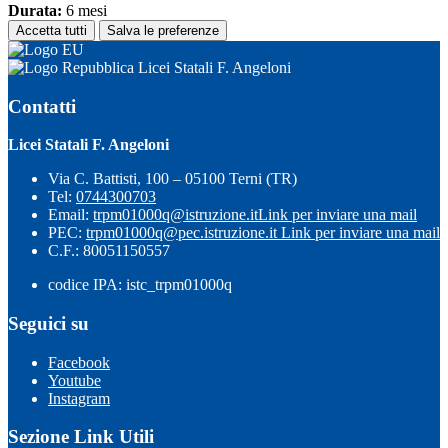
Durata:
6 mesi
Accetta tutti
Salva le preferenze
Licei Statali F. Angeloni
Contatti
Licei Statali F. Angeloni
Via C. Battisti, 100 – 05100 Terni (TR)
Tel:
0744300703
Email:
trpm01000q@istruzione.it
Link per inviare una mail
PEC:
trpm01000q@pec.istruzione.it
Link per inviare una mail
C.F.: 80051150557
codice IPA: istc_trpm01000q
Seguici su
Facebook
Youtube
Instagram
Sezione Link Utili