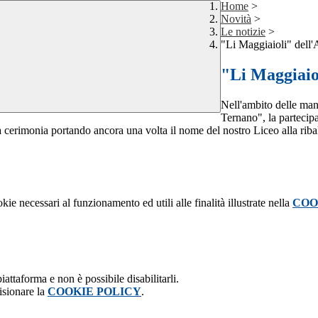
Home
>
Novità
>
Le notizie
>
"Li Maggiaioli" dell'
"Li Maggiaio
Nell'ambito delle man
Ternano", la partecip
cerimonia portando ancora una volta il nome del nostro Liceo alla ribalt
kie necessari al funzionamento ed utili alle finalità illustrate nella
COO
attaforma e non è possibile disabilitarli.
isionare la
COOKIE POLICY
.