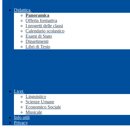
Didattica
Panoramica
Offerta formativa
I progetti delle classi
Calendario scolastico
Esami di Stato
Dipartimenti
Libri di Testo
Licei
Linguistico
Scienze Umane
Economico Sociale
Musicale
Info utili
Privacy