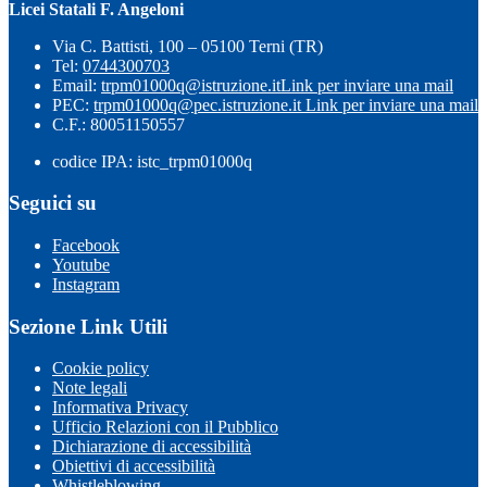
Licei Statali F. Angeloni
Via C. Battisti, 100 – 05100 Terni (TR)
Tel:
0744300703
Email:
trpm01000q@istruzione.it
Link per inviare una mail
PEC:
trpm01000q@pec.istruzione.it
Link per inviare una mail
C.F.: 80051150557
codice IPA: istc_trpm01000q
Seguici su
Facebook
Youtube
Instagram
Sezione Link Utili
Cookie policy
Note legali
Informativa Privacy
Ufficio Relazioni con il Pubblico
Dichiarazione di accessibilità
Obiettivi di accessibilità
Whistleblowing