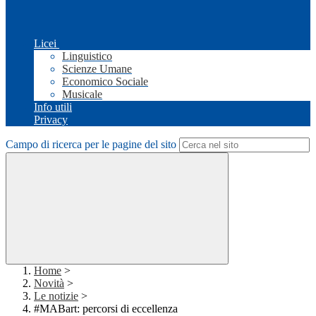
Licei
Linguistico
Scienze Umane
Economico Sociale
Musicale
Info utili
Privacy
Campo di ricerca per le pagine del sito
Home
>
Novità
>
Le notizie
>
#MABart: percorsi di eccellenza