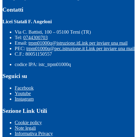
Contatti
Licei Statali F. Angeloni
Via C. Battisti, 100 – 05100 Terni (TR)
Tel:
0744300703
Email:
trpm01000q@istruzione.it
Link per inviare una mail
PEC:
trpm01000q@pec.istruzione.it
Link per inviare una mail
C.F.: 80051150557
codice IPA: istc_trpm01000q
Seguici su
Facebook
Youtube
Instagram
Sezione Link Utili
Cookie policy
Note legali
Informativa Privacy