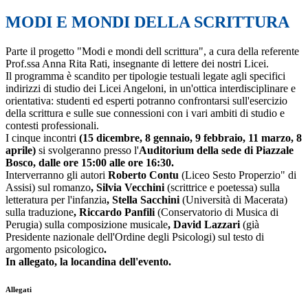
MODI E MONDI DELLA SCRITTURA
Parte il progetto "Modi e mondi dell scrittura", a cura della referente
Prof.ssa Anna Rita Rati, insegnante di lettere dei nostri Licei.
Il programma è scandito per tipologie testuali legate agli specifici
indirizzi di studio dei Licei Angeloni, in un'ottica interdisciplinare e
orientativa: studenti ed esperti potranno confrontarsi sull'esercizio
della scrittura e sulle sue connessioni con i vari ambiti di studio e
contesti professionali.
I cinque incontri
(15 dicembre, 8 gennaio, 9 febbraio, 11 marzo, 8
aprile)
si svolgeranno presso l'
Auditorium della sede di Piazzale
Bosco, dalle ore 15:00 alle ore 16:30.
Interverranno gli autori
Roberto Contu
(Liceo Sesto Properzio" di
Assisi) sul romanzo
, Silvia Vecchini
(scrittrice e poetessa) sulla
letteratura per l'infanzia
, Stella Sacchini
(Università di Macerata)
sulla traduzione
, Riccardo Panfili
(Conservatorio di Musica di
Perugia) sulla composizione musicale
, David Lazzari
(già
Presidente nazionale dell'Ordine degli Psicologi) sul testo di
argomento psicologico
.
In allegato, la locandina dell'evento.
Allegati