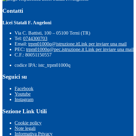
Contatti
Licei Statali F. Angeloni
Via C. Battisti, 100 – 05100 Terni (TR)
Tel:
0744300703
Email:
trpm01000q@istruzione.it
Link per inviare una mail
PEC:
trpm01000q@pec.istruzione.it
Link per inviare una mail
C.F.: 80051150557
codice IPA: istc_trpm01000q
Seguici su
Facebook
Youtube
Instagram
Sezione Link Utili
Cookie policy
Note legali
Informativa Privacy