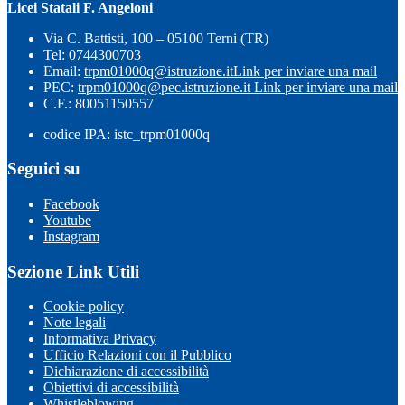
Licei Statali F. Angeloni
Via C. Battisti, 100 – 05100 Terni (TR)
Tel:
0744300703
Email:
trpm01000q@istruzione.it
Link per inviare una mail
PEC:
trpm01000q@pec.istruzione.it
Link per inviare una mail
C.F.: 80051150557
codice IPA: istc_trpm01000q
Seguici su
Facebook
Youtube
Instagram
Sezione Link Utili
Cookie policy
Note legali
Informativa Privacy
Ufficio Relazioni con il Pubblico
Dichiarazione di accessibilità
Obiettivi di accessibilità
Whistleblowing