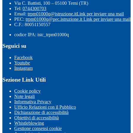
Via C. Battisti, 100 – 05100 Terni (TR)
Tel:
0744300703
Email:
trpm01000q@istruzione.it
Link per inviare una mail
PEC:
trpm01000q@pec.istruzione.it
Link per inviare una mail
C.F.: 80051150557
codice IPA: istc_trpm01000q
Seguici su
Facebook
Youtube
Instagram
Sezione Link Utili
Cookie policy
Note legali
Informativa Privacy
Ufficio Relazioni con il Pubblico
Dichiarazione di accessibilità
Obiettivi di accessibilità
Whistleblowing
Gestione consensi cookie