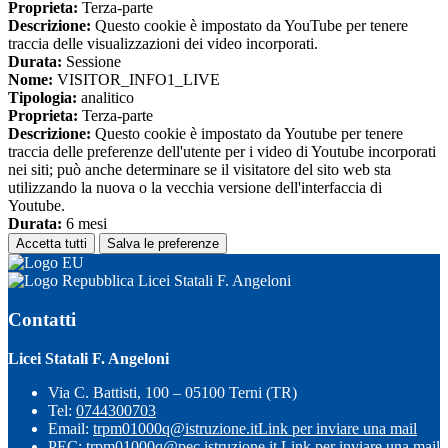
Proprieta:
Terza-parte
Descrizione:
Questo cookie è impostato da YouTube per tenere
traccia delle visualizzazioni dei video incorporati.
Durata:
Sessione
Nome:
VISITOR_INFO1_LIVE
Tipologia:
analitico
Proprieta:
Terza-parte
Descrizione:
Questo cookie è impostato da Youtube per tenere
traccia delle preferenze dell'utente per i video di Youtube incorporati
nei siti; può anche determinare se il visitatore del sito web sta
utilizzando la nuova o la vecchia versione dell'interfaccia di
Youtube.
Durata:
6 mesi
Accetta tutti
Salva le preferenze
Licei Statali F. Angeloni
Contatti
Licei Statali F. Angeloni
Via C. Battisti, 100 – 05100 Terni (TR)
Tel:
0744300703
Email:
trpm01000q@istruzione.it
Link per inviare una mail
PEC:
trpm01000q@pec.istruzione.it
Link per inviare una mail