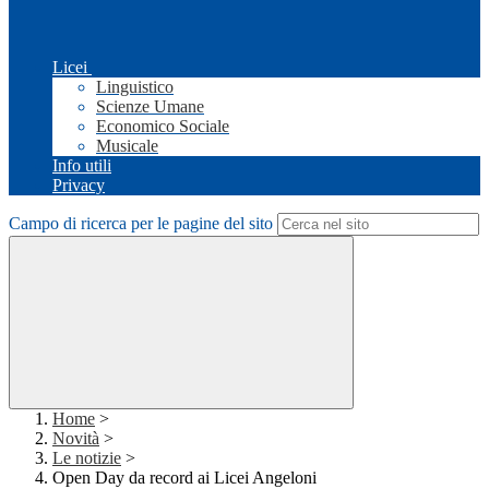
Licei
Linguistico
Scienze Umane
Economico Sociale
Musicale
Info utili
Privacy
Campo di ricerca per le pagine del sito
Home
>
Novità
>
Le notizie
>
Open Day da record ai Licei Angeloni