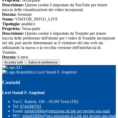
Proprieta:
Terza-parte
Descrizione:
Questo cookie è impostato da YouTube per tenere
traccia delle visualizzazioni dei video incorporati.
Durata:
Sessione
Nome:
VISITOR_INFO1_LIVE
Tipologia:
analitico
Proprieta:
Terza-parte
Descrizione:
Questo cookie è impostato da Youtube per tenere
traccia delle preferenze dell'utente per i video di Youtube incorporati
nei siti; può anche determinare se il visitatore del sito web sta
utilizzando la nuova o la vecchia versione dell'interfaccia di
Youtube.
Durata:
6 mesi
Accetta tutti
Salva le preferenze
Licei Statali F. Angeloni
Contatti
Licei Statali F. Angeloni
Via C. Battisti, 100 – 05100 Terni (TR)
Tel:
0744300703
Email:
trpm01000q@istruzione.it
Link per inviare una mail
PEC:
trpm01000q@pec.istruzione.it
Link per inviare una mail