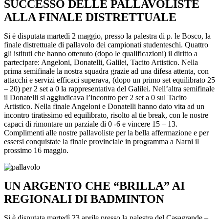
SUCCESSO DELLE PALLAVOLISTE
ALLA FINALE DISTRETTUALE
Si è disputata martedì 2 maggio, presso la palestra di p. le Bosco, la
finale distrettuale di pallavolo dei campionati studenteschi. Quattro
gli istituti che hanno ottenuto (dopo le qualificazioni) il diritto a
partecipare: Angeloni, Donatelli, Galilei, Tacito Artistico. Nella
prima semifinale la nostra squadra grazie ad una difesa attenta, con
attacchi e servizi efficaci superava, (dopo un primo set equilibrato 25
– 20) per 2 set a 0 la rappresentativa del Galilei. Nell’altra semifinale
il Donatelli si aggiudicava l’incontro per 2 set a 0 sul Tacito
Artistico. Nella finale Angeloni e Donatelli hanno dato vita ad un
incontro tiratissimo ed equilibrato, risolto al tie break, con le nostre
capaci di rimontare un parziale di 0 -6 e vincere 15 – 13.
Complimenti alle nostre pallavoliste per la bella affermazione e per
essersi conquistate la finale provinciale in programma a Narni il
prossimo 16 maggio.
UN ARGENTO CHE “BRILLA” AI
REGIONALI DI BADMINTON
Si è disputata martedì 23 aprile presso la palestra del Casagrande –