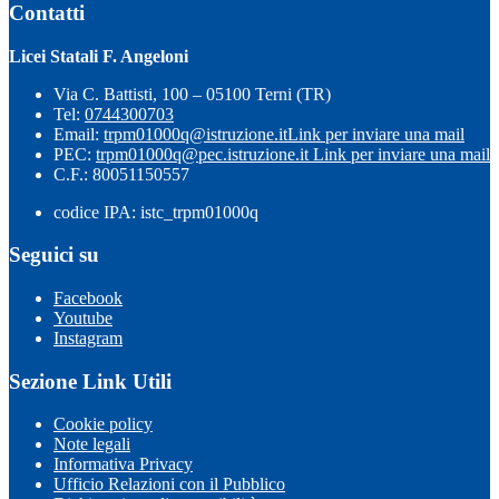
Contatti
Licei Statali F. Angeloni
Via C. Battisti, 100 – 05100 Terni (TR)
Tel:
0744300703
Email:
trpm01000q@istruzione.it
Link per inviare una mail
PEC:
trpm01000q@pec.istruzione.it
Link per inviare una mail
C.F.: 80051150557
codice IPA: istc_trpm01000q
Seguici su
Facebook
Youtube
Instagram
Sezione Link Utili
Cookie policy
Note legali
Informativa Privacy
Ufficio Relazioni con il Pubblico