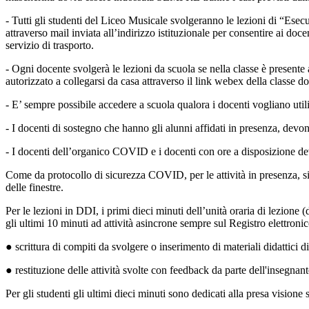
- Tutti gli studenti del Liceo Musicale svolgeranno le lezioni di “Esec
attraverso mail inviata all’indirizzo istituzionale per consentire ai doc
servizio di trasporto.
- Ogni docente svolgerà le lezioni da scuola se nella classe è present
autorizzato a collegarsi da casa attraverso il link webex della classe 
- E’ sempre possibile accedere a scuola qualora i docenti vogliano utiliz
- I docenti di sostegno che hanno gli alunni affidati in presenza, devono
- I docenti dell’organico COVID e i docenti con ore a disposizione dev
Come da protocollo di sicurezza COVID, per le attività in presenza, si 
delle finestre.
Per le lezioni in DDI, i primi dieci minuti dell’unità oraria di lezione 
gli ultimi 10 minuti ad attività asincrone sempre sul Registro elettroni
● scrittura di compiti da svolgere o inserimento di materiali didattici dig
● restituzione delle attività svolte con feedback da parte dell'insegnant
Per gli studenti gli ultimi dieci minuti sono dedicati alla presa visione