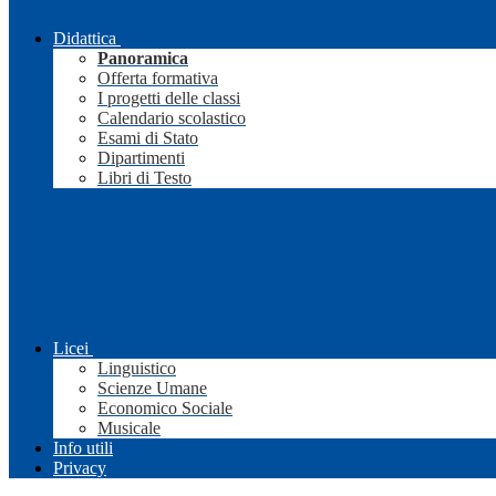
Didattica
Panoramica
Offerta formativa
I progetti delle classi
Calendario scolastico
Esami di Stato
Dipartimenti
Libri di Testo
Licei
Linguistico
Scienze Umane
Economico Sociale
Musicale
Info utili
Privacy