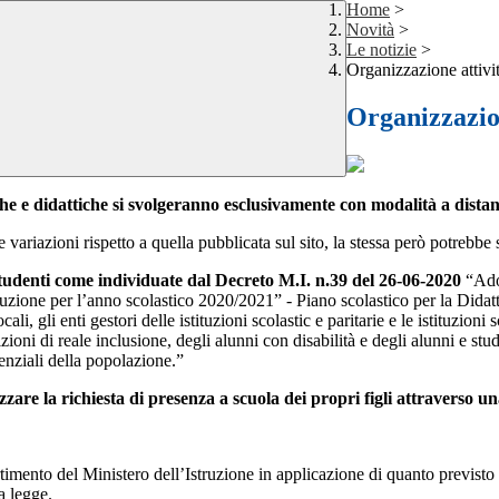
Home
>
Novità
>
Le notizie
>
Organizzazione attivi
Organizzazion
che e didattiche si svolgeranno esclusivamente con modalità a distanz
ariazioni rispetto a quella pubblicata sul sito, la stessa però potrebbe 
tudenti come individuate dal Decreto M.I. n.39 del 26-06-2020
“Adoz
struzione per l’anno scolastico 2020/2021” - Piano scolastico per la Didat
cali, gli enti gestori delle istituzioni scolastic e paritarie e le istituzion
ni di reale inclusione, degli alunni con disabilità e degli alunni e student
senziali della popolazione.”
zzare la richiesta di presenza a scuola dei propri figli attraverso una
ento del Ministero dell’Istruzione in applicazione di quanto previsto 
a legge.