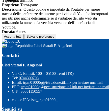
Tipologia:
analitico
Proprieta:
Terza-parte
Descrizione:
Questo cookie è impostato da Youtube per tenere
traccia delle preferenze dell'utente per i video di Youtube incorporati
nei siti; può anche determinare se il visitatore del sito web sta
utilizzando la nuova o la vecchia versione dell'interfaccia di
Youtube.
Durata:
6 mesi
Accetta tutti
Salva le preferenze
Licei Statali F. Angeloni
Contatti
Licei Statali F. Angeloni
Via C. Battisti, 100 – 05100 Terni (TR)
Tel:
0744300703
Email:
trpm01000q@istruzione.it
Link per inviare una mail
PEC:
trpm01000q@pec.istruzione.it
Link per inviare una mail
C.F.: 80051150557
codice IPA: istc_trpm01000q
Seguici su