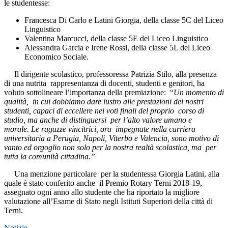
le studentesse:
Francesca Di Carlo e Latini Giorgia, della classe 5C del Liceo
Linguistico
Valentina Marcucci, della classe 5E del Liceo Linguistico
Alessandra Garcia e Irene Rossi, della classe 5L del Liceo
Economico Sociale.
Il dirigente scolastico, professoressa Patrizia Stilo, alla presenza
di una nutrita rappresentanza di docenti, studenti e genitori, ha
voluto sottolineare l’importanza della premiazione: “
Un momento di
qualità, in cui dobbiamo dare lustro alle prestazioni dei nostri
studenti, capaci di eccellere nei voti finali del proprio corso di
studio, ma anche di distinguersi per l’alto valore umano e
morale.
Le ragazze vincitrici, ora impegnate nella carriera
universitaria a Perugia, Napoli, Viterbo e Valencia, sono motivo di
vanto ed orgoglio non solo per la nostra realtà scolastica, ma per
tutta la comunità cittadina.”
Una menzione particolare per la studentessa Giorgia Latini, alla
quale è stato conferito anche il Premio Rotary Terni 2018-19,
assegnato ogni anno allo studente che ha riportato la migliore
valutazione all’Esame di Stato negli Istituti Superiori della città di
Terni.
Notizie