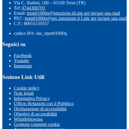
Via C. Battisti, 100 – 05100 Terni (TR)
Tel:
0744300703
Email:
trpm01000q@istruzione.it
Link per inviare una mail
PEC:
trpm01000q@pec.istruzione.it
Link per inviare una mail
C.F.: 80051150557
codice IPA: istc_trpm01000q
Seguici su
Facebook
Youtube
Instagram
Sezione Link Utili
Cookie policy
Note legali
Informativa Privacy
Ufficio Relazioni con il Pubblico
Dichiarazione di accessibilità
Obiettivi di accessibilità
Whistleblowing
Gestione consensi cookie