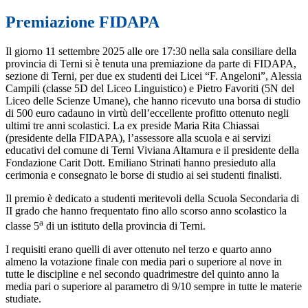
Premiazione FIDAPA
Il giorno 11 settembre 2025 alle ore 17:30 nella sala consiliare della
provincia di Terni si è tenuta una premiazione da parte di FIDAPA,
sezione di Terni, per due ex studenti dei Licei “F. Angeloni”, Alessia
Campili (classe 5D del Liceo Linguistico) e Pietro Favoriti (5N del
Liceo delle Scienze Umane), che hanno ricevuto una borsa di studio
di 500 euro cadauno in virtù dell’eccellente profitto ottenuto negli
ultimi tre anni scolastici. La ex preside Maria Rita Chiassai
(presidente della FIDAPA), l’assessore alla scuola e ai servizi
educativi del comune di Terni Viviana Altamura e il presidente della
Fondazione Carit Dott. Emiliano Strinati hanno presieduto alla
cerimonia e consegnato le borse di studio ai sei studenti finalisti.
Il premio è dedicato a studenti meritevoli della Scuola Secondaria di
II grado che hanno frequentato fino allo scorso anno scolastico la
a
classe 5
di un istituto della provincia di Terni.
I requisiti erano quelli di aver ottenuto nel terzo e quarto anno
almeno la votazione finale con media pari o superiore al nove in
tutte le discipline e nel secondo quadrimestre del quinto anno la
media pari o superiore al parametro di 9/10 sempre in tutte le materie
studiate.