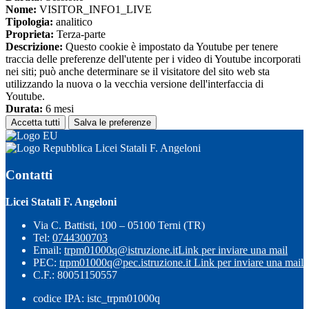
Nome:
VISITOR_INFO1_LIVE
Tipologia:
analitico
Proprieta:
Terza-parte
Descrizione:
Questo cookie è impostato da Youtube per tenere
traccia delle preferenze dell'utente per i video di Youtube incorporati
nei siti; può anche determinare se il visitatore del sito web sta
utilizzando la nuova o la vecchia versione dell'interfaccia di
Youtube.
Durata:
6 mesi
Accetta tutti
Salva le preferenze
Licei Statali F. Angeloni
Contatti
Licei Statali F. Angeloni
Via C. Battisti, 100 – 05100 Terni (TR)
Tel:
0744300703
Email:
trpm01000q@istruzione.it
Link per inviare una mail
PEC:
trpm01000q@pec.istruzione.it
Link per inviare una mail
C.F.: 80051150557
codice IPA: istc_trpm01000q