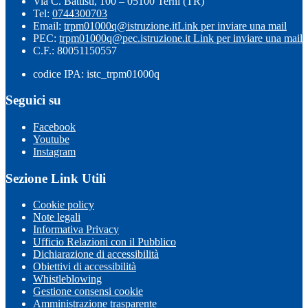
Via C. Battisti, 100 – 05100 Terni (TR)
Tel:
0744300703
Email:
trpm01000q@istruzione.it
Link per inviare una mail
PEC:
trpm01000q@pec.istruzione.it
Link per inviare una mail
C.F.: 80051150557
codice IPA: istc_trpm01000q
Seguici su
Facebook
Youtube
Instagram
Sezione Link Utili
Cookie policy
Note legali
Informativa Privacy
Ufficio Relazioni con il Pubblico
Dichiarazione di accessibilità
Obiettivi di accessibilità
Whistleblowing
Gestione consensi cookie
Amministrazione trasparente