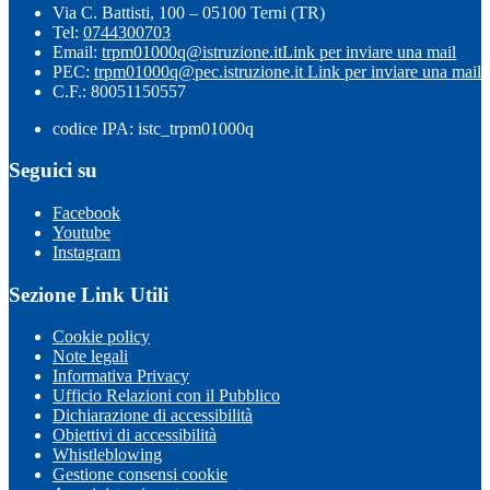
Via C. Battisti, 100 – 05100 Terni (TR)
Tel:
0744300703
Email:
trpm01000q@istruzione.it
Link per inviare una mail
PEC:
trpm01000q@pec.istruzione.it
Link per inviare una mail
C.F.: 80051150557
codice IPA: istc_trpm01000q
Seguici su
Facebook
Youtube
Instagram
Sezione Link Utili
Cookie policy
Note legali
Informativa Privacy
Ufficio Relazioni con il Pubblico
Dichiarazione di accessibilità
Obiettivi di accessibilità
Whistleblowing
Gestione consensi cookie