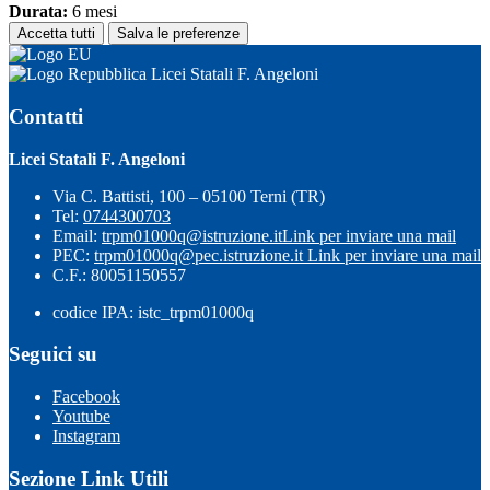
Durata:
6 mesi
Accetta tutti
Salva le preferenze
Licei Statali F. Angeloni
Contatti
Licei Statali F. Angeloni
Via C. Battisti, 100 – 05100 Terni (TR)
Tel:
0744300703
Email:
trpm01000q@istruzione.it
Link per inviare una mail
PEC:
trpm01000q@pec.istruzione.it
Link per inviare una mail
C.F.: 80051150557
codice IPA: istc_trpm01000q
Seguici su
Facebook
Youtube
Instagram
Sezione Link Utili