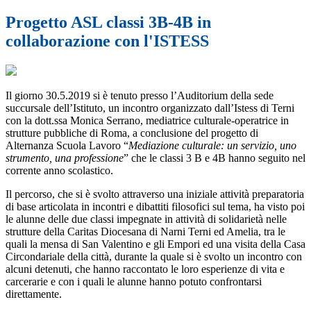
Progetto ASL classi 3B-4B in
collaborazione con l'ISTESS
Il giorno 30.5.2019 si è tenuto presso l’Auditorium della sede
succursale dell’Istituto, un incontro organizzato dall’Istess di Terni
con la dott.ssa Monica Serrano, mediatrice culturale-operatrice in
strutture pubbliche di Roma, a conclusione del progetto di
Alternanza Scuola Lavoro “
Mediazione culturale: un servizio, uno
strumento, una professione
” che le classi 3 B e 4B hanno seguito nel
corrente anno scolastico.
Il percorso, che si è svolto attraverso una iniziale attività preparatoria
di base articolata in incontri e dibattiti filosofici sul tema, ha visto poi
le alunne delle due classi impegnate in attività di solidarietà nelle
strutture della Caritas Diocesana di Narni Terni ed Amelia, tra le
quali la mensa di San Valentino e gli Empori ed una visita della Casa
Circondariale della città, durante la quale si è svolto un incontro con
alcuni detenuti, che hanno raccontato le loro esperienze di vita e
carcerarie e con i quali le alunne hanno potuto confrontarsi
direttamente.