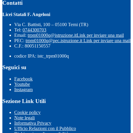
Contatti
Licei Statali F. Angeloni
Via C. Battisti, 100 – 05100 Terni (TR)
Tel:
0744300703
Email:
trpm01000q@istruzione.it
Link per inviare una mail
PEC:
trpm01000q@pec.istruzione.it
Link per inviare una mail
C.F.: 80051150557
codice IPA: istc_trpm01000q
Seguici su
Facebook
Youtube
Instagram
Sezione Link Utili
Cookie policy
Note legali
Informativa Privacy
Ufficio Relazioni con il Pubblico