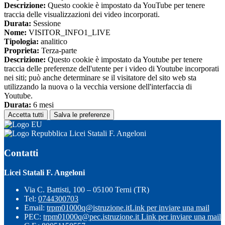
Descrizione:
Questo cookie è impostato da YouTube per tenere
traccia delle visualizzazioni dei video incorporati.
Durata:
Sessione
Nome:
VISITOR_INFO1_LIVE
Tipologia:
analitico
Proprieta:
Terza-parte
Descrizione:
Questo cookie è impostato da Youtube per tenere
traccia delle preferenze dell'utente per i video di Youtube incorporati
nei siti; può anche determinare se il visitatore del sito web sta
utilizzando la nuova o la vecchia versione dell'interfaccia di
Youtube.
Durata:
6 mesi
Accetta tutti
Salva le preferenze
Licei Statali F. Angeloni
Contatti
Licei Statali F. Angeloni
Via C. Battisti, 100 – 05100 Terni (TR)
Tel:
0744300703
Email:
trpm01000q@istruzione.it
Link per inviare una mail
PEC:
trpm01000q@pec.istruzione.it
Link per inviare una mail