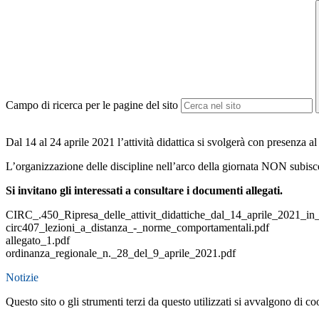
Campo di ricerca per le pagine del sito
Dal 14 al 24 aprile 2021 l’attività didattica si svolgerà con presenza a
L’organizzazione delle discipline nell’arco della giornata NON subisce v
Si invitano gli interessati a consultare i documenti allegati.
CIRC_.450_Ripresa_delle_attivit_didattiche_dal_14_aprile_2021_in
circ407_lezioni_a_distanza_-_norme_comportamentali.pdf
allegato_1.pdf
ordinanza_regionale_n._28_del_9_aprile_2021.pdf
Notizie
Questo sito o gli strumenti terzi da questo utilizzati si avvalgono di coo