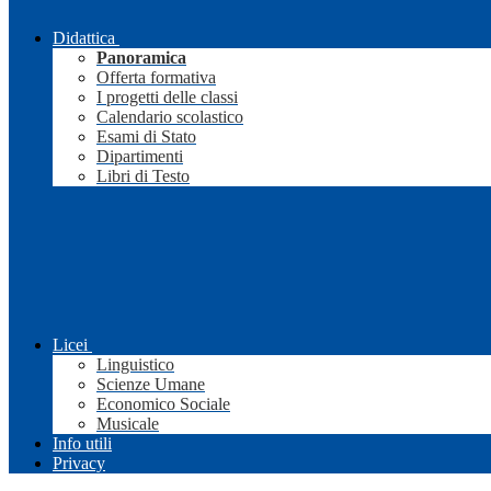
Didattica
Panoramica
Offerta formativa
I progetti delle classi
Calendario scolastico
Esami di Stato
Dipartimenti
Libri di Testo
Licei
Linguistico
Scienze Umane
Economico Sociale
Musicale
Info utili
Privacy