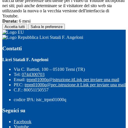
traccia delle preferenze dell'utente per i video di Youtube incorporati
nei siti; può anche determinare se il visitatore del sito web sta
utilizzando la nuova o la vecchia versione dell'interfaccia di
Youtube.
Durata:
6 mesi
Accetta tutti
Salva le preferenze
Licei Statali F. Angeloni
Contatti
Licei Statali F. Angeloni
Via C. Battisti, 100 – 05100 Terni (TR)
Tel:
0744300703
Email:
trpm01000q@istruzione.it
Link per inviare una mail
PEC:
trpm01000q@pec.istruzione.it
Link per inviare una mail
C.F.: 80051150557
codice IPA: istc_trpm01000q
Seguici su
Facebook
Youtube