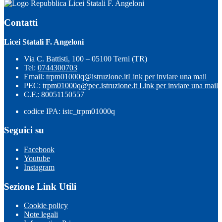
Licei Statali F. Angeloni
Contatti
Licei Statali F. Angeloni
Via C. Battisti, 100 – 05100 Terni (TR)
Tel:
0744300703
Email:
trpm01000q@istruzione.it
Link per inviare una mail
PEC:
trpm01000q@pec.istruzione.it
Link per inviare una mail
C.F.: 80051150557
codice IPA: istc_trpm01000q
Seguici su
Facebook
Youtube
Instagram
Sezione Link Utili
Cookie policy
Note legali