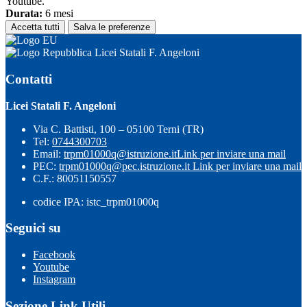
Youtube.
Durata:
6 mesi
Accetta tutti
Salva le preferenze
Licei Statali F. Angeloni
Contatti
Licei Statali F. Angeloni
Via C. Battisti, 100 – 05100 Terni (TR)
Tel:
0744300703
Email:
trpm01000q@istruzione.it
Link per inviare una mail
PEC:
trpm01000q@pec.istruzione.it
Link per inviare una mail
C.F.: 80051150557
codice IPA: istc_trpm01000q
Seguici su
Facebook
Youtube
Instagram
Sezione Link Utili