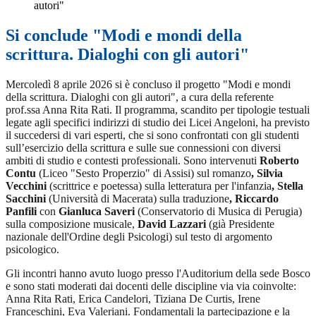
autori"
Si conclude "Modi e mondi della
scrittura. Dialoghi con gli autori"
Mercoledì 8 aprile 2026 si è concluso il progetto "Modi e mondi
della scrittura. Dialoghi con gli autori", a cura della referente
prof.ssa Anna Rita Rati. Il programma, scandito per tipologie testuali
legate agli specifici indirizzi di studio dei Licei Angeloni, ha previsto
il succedersi di vari esperti, che si sono confrontati con gli studenti
sull’esercizio della scrittura e sulle sue connessioni con diversi
ambiti di studio e contesti professionali. Sono intervenuti
Roberto
Contu
(Liceo "Sesto Properzio" di Assisi) sul romanzo
, Silvia
Vecchini
(scrittrice e poetessa) sulla letteratura per l'infanzia
, Stella
Sacchini
(Università di Macerata) sulla traduzione
, Riccardo
Panfili
con
Gianluca Saveri
(Conservatorio di Musica di Perugia)
sulla composizione musicale,
David Lazzari
(già Presidente
nazionale dell'Ordine degli Psicologi) sul testo di argomento
psicologico.
Gli incontri hanno avuto luogo presso l'Auditorium della sede Bosco
e sono stati moderati dai docenti delle discipline via via coinvolte:
Anna Rita Rati, Erica Candelori, Tiziana De Curtis, Irene
Franceschini, Eva Valeriani. Fondamentali la partecipazione e la