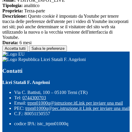
Nome:
VISITOR_INFO1_LIVE
Tipologia:
analitico
Proprieta:
Terza-parte
Descrizione:
Questo cookie è impostato da Youtube per tenere
traccia delle preferenze dell'utente per i video di Youtube incorporati
nei siti; può anche determinare se il visitatore del sito web sta
utilizzando la nuova o la vecchia versione dell'interfaccia di
Youtube.
Durata:
6 mesi
Accetta tutti
Salva le preferenze
Licei Statali F. Angeloni
Contatti
Licei Statali F. Angeloni
Via C. Battisti, 100 – 05100 Terni (TR)
Tel:
0744300703
Email:
trpm01000q@istruzione.it
Link per inviare una mail
PEC:
trpm01000q@pec.istruzione.it
Link per inviare una mail
C.F.: 80051150557
codice IPA: istc_trpm01000q