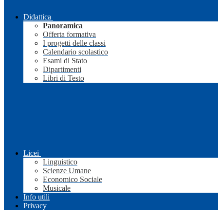
Didattica
Panoramica
Offerta formativa
I progetti delle classi
Calendario scolastico
Esami di Stato
Dipartimenti
Libri di Testo
Licei
Linguistico
Scienze Umane
Economico Sociale
Musicale
Info utili
Privacy