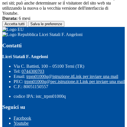
nei siti; può anche determinare se il visitatore del sito web sta
utilizzando la nuova o la vecchia versione dell'interfaccia di
Youtube.
Durata:
6 mesi
Accetta tutti
Salva le preferenze
Licei Statali F. Angeloni
Contatti
Licei Statali F. Angeloni
Via C. Battisti, 100 – 05100 Terni (TR)
Tel:
0744300703
Email:
trpm01000q@istruzione.it
Link per inviare una mail
PEC:
trpm01000q@pec.istruzione.it
Link per inviare una mail
C.F.: 80051150557
codice IPA: istc_trpm01000q
Seguici su
Facebook
Youtube