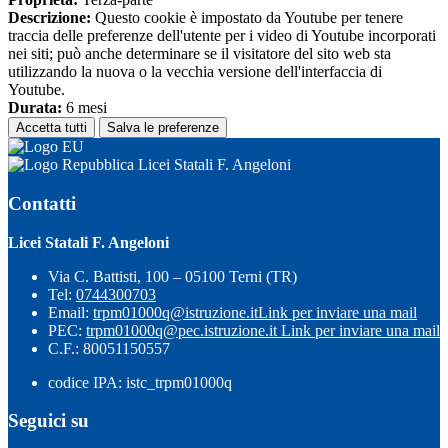
Descrizione:
Questo cookie è impostato da Youtube per tenere
traccia delle preferenze dell'utente per i video di Youtube incorporati
nei siti; può anche determinare se il visitatore del sito web sta
utilizzando la nuova o la vecchia versione dell'interfaccia di
Youtube.
Durata:
6 mesi
Accetta tutti
Salva le preferenze
Licei Statali F. Angeloni
Contatti
Licei Statali F. Angeloni
Via C. Battisti, 100 – 05100 Terni (TR)
Tel:
0744300703
Email:
trpm01000q@istruzione.it
Link per inviare una mail
PEC:
trpm01000q@pec.istruzione.it
Link per inviare una mail
C.F.: 80051150557
codice IPA: istc_trpm01000q
Seguici su