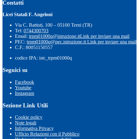
Contatti
Licei Statali F. Angeloni
Via C. Battisti, 100 – 05100 Terni (TR)
Tel:
0744300703
Email:
trpm01000q@istruzione.it
Link per inviare una mail
PEC:
trpm01000q@pec.istruzione.it
Link per inviare una mail
C.F.: 80051150557
codice IPA: istc_trpm01000q
Seguici su
Facebook
Youtube
Instagram
Sezione Link Utili
Cookie policy
Note legali
Informativa Privacy
Ufficio Relazioni con il Pubblico