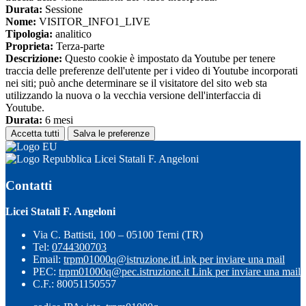
Durata:
Sessione
Nome:
VISITOR_INFO1_LIVE
Tipologia:
analitico
Proprieta:
Terza-parte
Descrizione:
Questo cookie è impostato da Youtube per tenere
traccia delle preferenze dell'utente per i video di Youtube incorporati
nei siti; può anche determinare se il visitatore del sito web sta
utilizzando la nuova o la vecchia versione dell'interfaccia di
Youtube.
Durata:
6 mesi
Accetta tutti
Salva le preferenze
Licei Statali F. Angeloni
Contatti
Licei Statali F. Angeloni
Via C. Battisti, 100 – 05100 Terni (TR)
Tel:
0744300703
Email:
trpm01000q@istruzione.it
Link per inviare una mail
PEC:
trpm01000q@pec.istruzione.it
Link per inviare una mail
C.F.: 80051150557