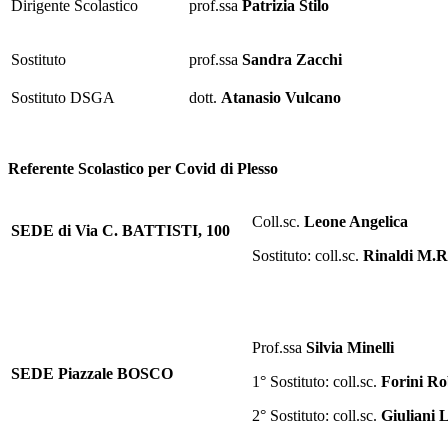
Dirigente Scolastico
prof.ssa
Patrizia Stilo
Sostituto
prof.ssa
Sandra Zacchi
Sostituto DSGA
dott.
Atanasio Vulcano
Referente Scolastico per Covid di Plesso
Coll.sc.
Leone Angelica
SEDE di Via C. BATTISTI, 100
Sostituto: coll.sc.
Rinaldi M.R
Prof.ssa
Silvia Minelli
SEDE Piazzale BOSCO
1° Sostituto: coll.sc.
Forini Ro
2° Sostituto: coll.sc.
Giuliani L