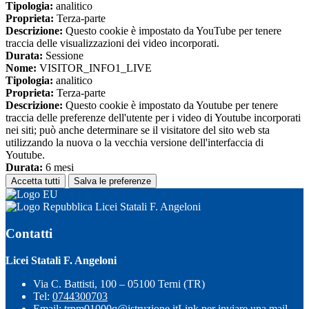
Tipologia:
analitico
Proprieta:
Terza-parte
Descrizione:
Questo cookie è impostato da YouTube per tenere
traccia delle visualizzazioni dei video incorporati.
Durata:
Sessione
Nome:
VISITOR_INFO1_LIVE
Tipologia:
analitico
Proprieta:
Terza-parte
Descrizione:
Questo cookie è impostato da Youtube per tenere
traccia delle preferenze dell'utente per i video di Youtube incorporati
nei siti; può anche determinare se il visitatore del sito web sta
utilizzando la nuova o la vecchia versione dell'interfaccia di
Youtube.
Durata:
6 mesi
Accetta tutti
Salva le preferenze
Licei Statali F. Angeloni
Contatti
Licei Statali F. Angeloni
Via C. Battisti, 100 – 05100 Terni (TR)
Tel:
0744300703
Email:
trpm01000q@istruzione.it
Link per inviare una mail