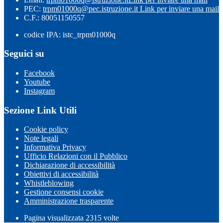
PEC:
trpm01000q@pec.istruzione.it
Link per inviare una mail
C.F.: 80051150557
codice IPA: istc_trpm01000q
Seguici su
Facebook
Youtube
Instagram
Sezione Link Utili
Cookie policy
Note legali
Informativa Privacy
Ufficio Relazioni con il Pubblico
Dichiarazione di accessibilità
Obiettivi di accessibilità
Whistleblowing
Gestione consensi cookie
Amministrazione trasparente
Pagina visualizzata
2315
volte