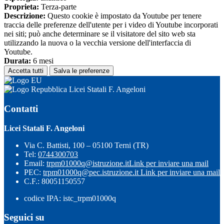
Proprieta:
Terza-parte
Descrizione:
Questo cookie è impostato da Youtube per tenere
traccia delle preferenze dell'utente per i video di Youtube incorporati
nei siti; può anche determinare se il visitatore del sito web sta
utilizzando la nuova o la vecchia versione dell'interfaccia di
Youtube.
Durata:
6 mesi
Accetta tutti
Salva le preferenze
Licei Statali F. Angeloni
Contatti
Licei Statali F. Angeloni
Via C. Battisti, 100 – 05100 Terni (TR)
Tel:
0744300703
Email:
trpm01000q@istruzione.it
Link per inviare una mail
PEC:
trpm01000q@pec.istruzione.it
Link per inviare una mail
C.F.: 80051150557
codice IPA: istc_trpm01000q
Seguici su