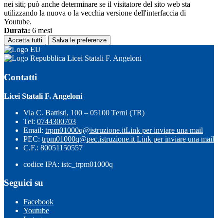
nei siti; può anche determinare se il visitatore del sito web sta
utilizzando la nuova o la vecchia versione dell'interfaccia di
Youtube.
Durata:
6 mesi
Accetta tutti
Salva le preferenze
Licei Statali F. Angeloni
Contatti
Licei Statali F. Angeloni
Via C. Battisti, 100 – 05100 Terni (TR)
Tel:
0744300703
Email:
trpm01000q@istruzione.it
Link per inviare una mail
PEC:
trpm01000q@pec.istruzione.it
Link per inviare una mail
C.F.: 80051150557
codice IPA: istc_trpm01000q
Seguici su
Facebook
Youtube