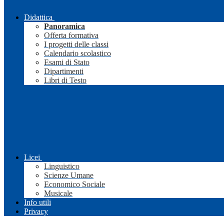
Didattica
Panoramica
Offerta formativa
I progetti delle classi
Calendario scolastico
Esami di Stato
Dipartimenti
Libri di Testo
Licei
Linguistico
Scienze Umane
Economico Sociale
Musicale
Info utili
Privacy