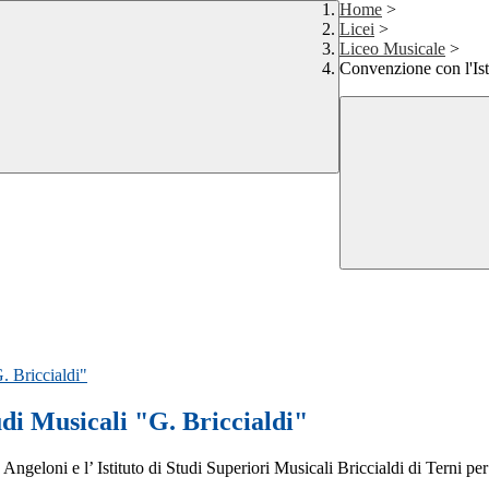
Home
>
Licei
>
Liceo Musicale
>
Convenzione con l'Ist
. Briccialdi"
udi Musicali "G. Briccialdi"
eloni e l’ Istituto di Studi Superiori Musicali Briccialdi di Terni per i