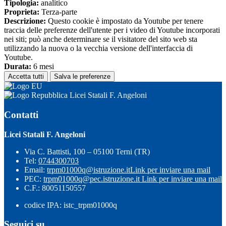
Tipologia:
analitico
Proprieta:
Terza-parte
Descrizione:
Questo cookie è impostato da Youtube per tenere
traccia delle preferenze dell'utente per i video di Youtube incorporati
nei siti; può anche determinare se il visitatore del sito web sta
utilizzando la nuova o la vecchia versione dell'interfaccia di
Youtube.
Durata:
6 mesi
Accetta tutti
Salva le preferenze
Licei Statali F. Angeloni
Contatti
Licei Statali F. Angeloni
Via C. Battisti, 100 – 05100 Terni (TR)
Tel:
0744300703
Email:
trpm01000q@istruzione.it
Link per inviare una mail
PEC:
trpm01000q@pec.istruzione.it
Link per inviare una mail
C.F.: 80051150557
codice IPA: istc_trpm01000q
Seguici su